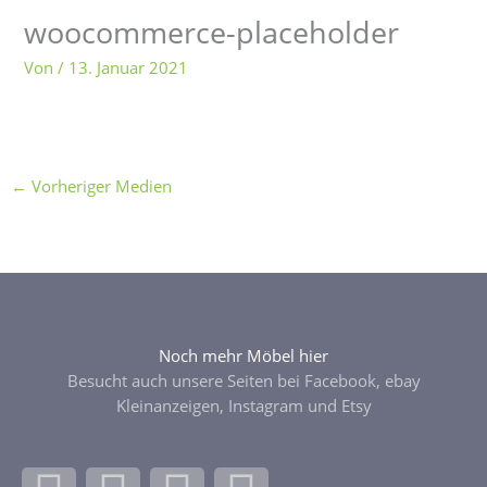
woocommerce-placeholder
Von
/
13. Januar 2021
←
Vorheriger Medien
Noch mehr Möbel hier
Besucht auch unsere Seiten bei Facebook, ebay
Kleinanzeigen, Instagram und Etsy