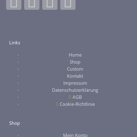
F
I
E
E
a
n
b
t
c
s
a
s
e
t
y
y
Links
Home
b
a
Shop
Custom
o
g
Kontakt
Impressum
o
r
Datenschutzerklärung
AGB
k
a
Cookie-Richtlinie
-
m
Shop
Mein Konto