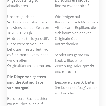
Angebot ständig zu
Du suchst ein Möbel,
aktualisieren.
findest es aber nicht?
Unsere geliebten
Wir fertigen auf
Vollholzmöbel stammen
Kundenwunsch Möbel aus
meistens aus der Zeit von
Altholz an – Repliken, die
1870 – 1920 Jh.
sich kaum von antiken
(Gründerzeit – Jugendstil).
Originalmöbeln
Diese werden von uns
unterscheiden.
behutsam restauriert, wo
es Sinn macht, versuchen
Sendet uns gerne ein
wir die alten
Look-a-like, eine
Originalfarben zu erhalten.
Zeichnung, oder sprecht
uns einfach an.
Die Dinge von gestern
sind die Antiquitäten
Beispiele dieser Arbeiten
von morgen!
(im Kundenauftrag) zeigen
wir Euch hier:
Bei unserer Suche achten
wir natürlich auch auf