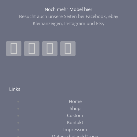
Noch mehr Möbel hier
Besucht auch unsere Seiten bei Facebook, ebay
Kleinanzeigen, Instagram und Etsy
F
I
E
E
a
n
b
t
c
s
a
s
e
t
y
y
Links
Home
b
a
Shop
Custom
o
g
Kontakt
Impressum
Datenschutzerklärung