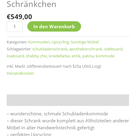
Schränkchen
€
549,00
In den Warenkorb
Kategorien:
Kommoden
,
Upcycling
,
Sonstige Möbel
Schlagwörter:
schubladenschrank
,
apothekerschrank
,
sideboard
,
lowboard
,
shabby chic
,
kreidefarbe
,
antik
,
patina
,
kommode
inkl. MwSt. (differenzbesteuert nach §25a UStG.)
zzgl.
Versandkosten
Beschreibung
– wunderschöne, schmale Schubladenkommode
– dieser Schrank wurde komplett aus Altholzteilen anderer
Möbel in alter Handwerkstechnik gefertigt
– perfektes Upcycling