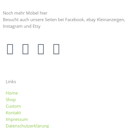
Noch mehr Möbel hier
Besucht auch unsere Seiten bei Facebook, ebay Kleinanzeigen,
Instagram und Etsy
F
I
E
E
a
n
b
t
c
s
a
s
Links
e
t
y
y
Home
Shop
b
a
Custom
Kontakt
o
g
Impressum
Datenschutzerklärung