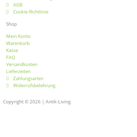
o
r
AGB
Cookie-Richtlinie
k
a
Shop
-
m
Mein Konto
Warenkorb
f
Kasse
FAQ
Versandkosten
Lieferzeiten
Zahlungsarten
Widerrufsbelehrung
Copyright © 2026 | Antik-Living