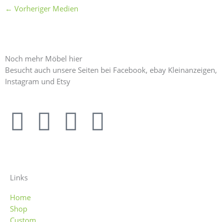
←
Vorheriger Medien
Noch mehr Möbel hier
Besucht auch unsere Seiten bei Facebook, ebay Kleinanzeigen,
Instagram und Etsy
F
I
E
E
a
n
b
t
c
s
a
s
Links
e
t
y
y
Home
Shop
b
a
Custom