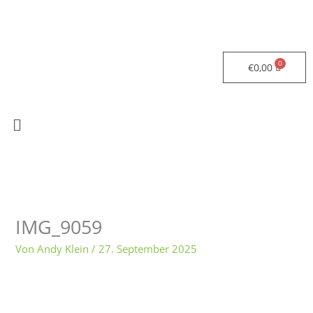
Zum
Inhalt
springen
€
0,00
Menü
IMG_9059
Von
Andy Klein
/
27. September 2025