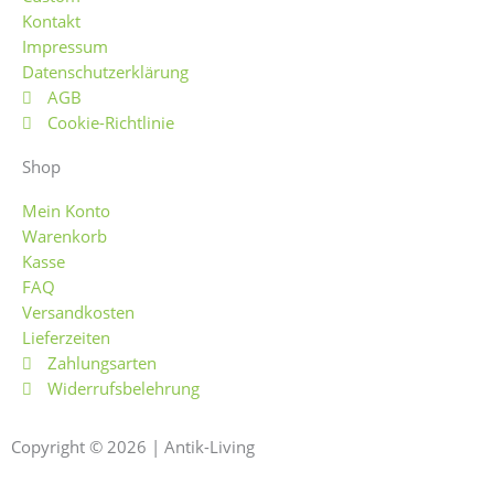
Kontakt
o
g
Impressum
Datenschutzerklärung
o
r
AGB
Cookie-Richtlinie
k
a
Shop
-
m
Mein Konto
Warenkorb
f
Kasse
FAQ
Versandkosten
Lieferzeiten
Zahlungsarten
Widerrufsbelehrung
Copyright © 2026 | Antik-Living