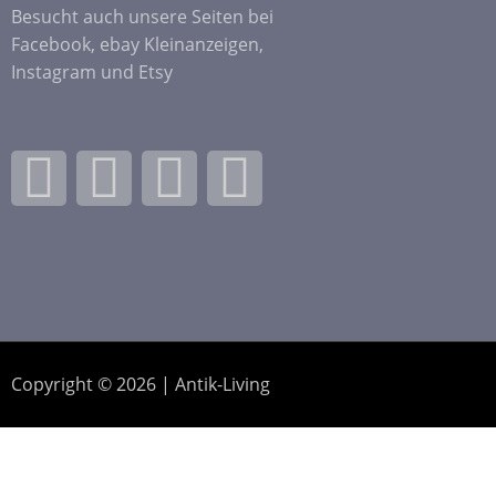
Besucht auch unsere Seiten bei
Facebook, ebay Kleinanzeigen,
Instagram und Etsy
F
I
E
E
a
n
b
t
c
s
a
s
e
t
y
y
b
a
Copyright © 2026 | Antik-Living
o
g