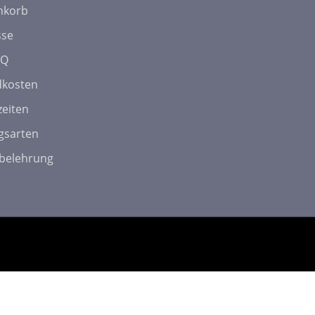
nkorb
sse
AQ
dkosten
zeiten
gsarten
belehrung