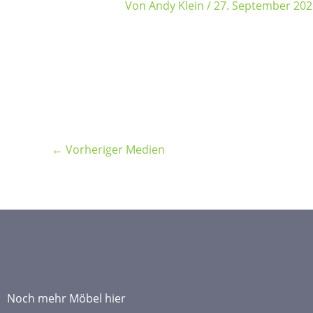
Von
Andy Klein
/
27. September 202
←
Vorheriger Medien
Noch mehr Möbel hier