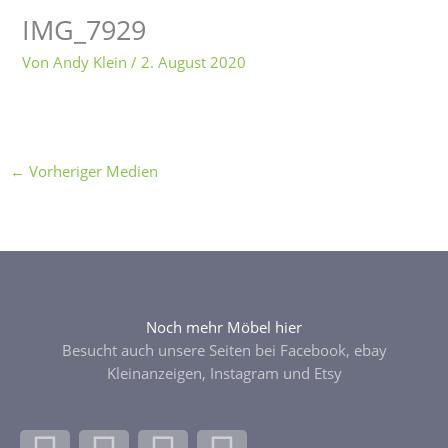
IMG_7929
Von
Andy Klein
/
2. August 2020
←
Vorheriger Medien
Noch mehr Möbel hier
Besucht auch unsere Seiten bei Facebook, ebay
Kleinanzeigen, Instagram und Etsy