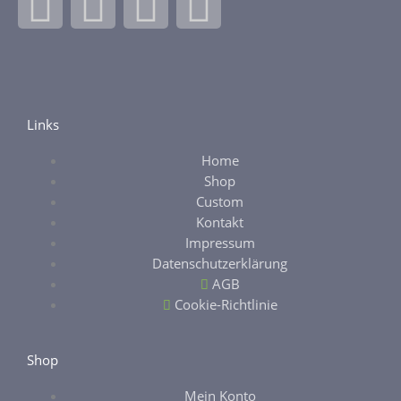
F
I
E
E
a
n
b
t
c
s
a
s
e
t
y
y
Links
Home
b
a
Shop
Custom
o
g
Kontakt
Impressum
o
r
Datenschutzerklärung
AGB
k
a
Cookie-Richtlinie
-
m
Shop
Mein Konto