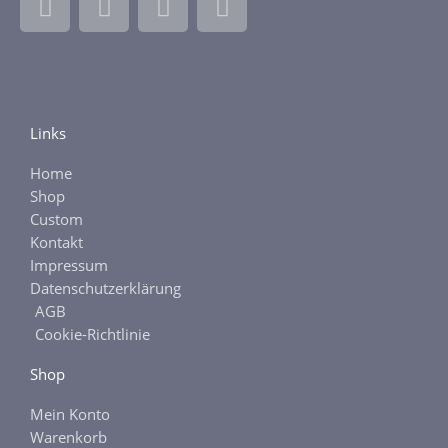
a
n
b
t
c
s
a
s
e
t
y
y
b
a
o
g
Links
o
r
k
a
Home
-
m
Shop
f
Custom
Kontakt
Impressum
Datenschutzerklärung
AGB
Cookie-Richtlinie
Shop
Mein Konto
Warenkorb