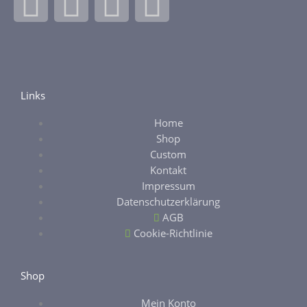
F
I
E
E
a
n
b
t
c
s
a
s
e
t
y
y
Links
Home
b
a
Shop
Custom
o
g
Kontakt
Impressum
o
r
Datenschutzerklärung
AGB
k
a
Cookie-Richtlinie
-
m
Shop
Mein Konto