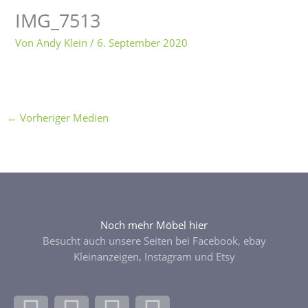
IMG_7513
Von
Andy Klein
/
6. September 2020
←
Vorheriger Medien
Noch mehr Möbel hier
Besucht auch unsere Seiten bei Facebook, ebay
Kleinanzeigen, Instagram und Etsy