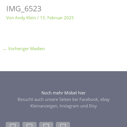
IMG_6523
Von
Andy Klein
/
15. Februar 2025
←
Vorheriger Medien
Noch mehr Möbel hier
Besucht auch unsere Seiten bei Facebook, ebay
Kleinanzeigen, Instagram und Etsy