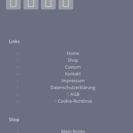
F
I
E
E
a
n
b
t
c
s
a
s
e
t
y
y
Links
Home
b
a
Shop
Custom
o
g
Kontakt
Impressum
o
r
Datenschutzerklärung
AGB
k
a
Cookie-Richtlinie
-
m
Shop
Mein Konto