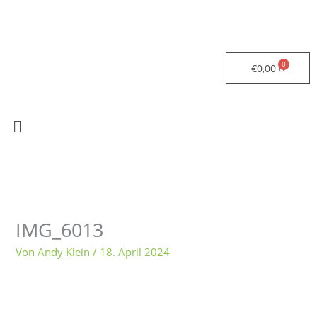
Zum
Inhalt
springen
€
0,00
Menü
IMG_6013
Von
Andy Klein
/
18. April 2024