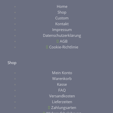
e
t
y
y
Home
b
a
Shop
Custom
o
g
Kontakt
Impressum
o
r
Datenschutzerklärung
AGB
k
a
Cookie-Richtlinie
-
m
Shop
f
Mein Konto
Warenkorb
Kasse
FAQ
Versandkosten
Lieferzeiten
Zahlungsarten