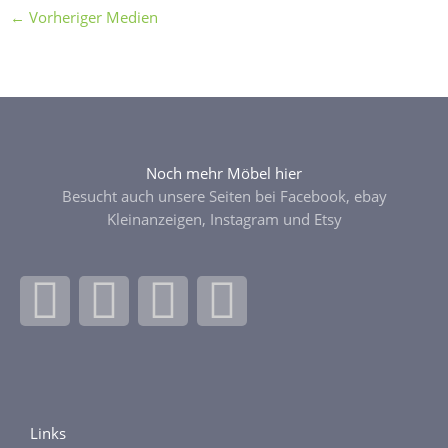
←
Vorheriger Medien
Noch mehr Möbel hier
Besucht auch unsere Seiten bei Facebook, ebay
Kleinanzeigen, Instagram und Etsy
F
I
E
E
a
n
b
t
c
s
a
s
Links