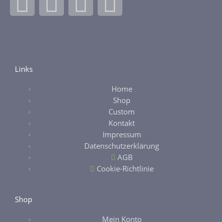
F
I
E
E
a
n
b
t
c
s
a
s
e
t
y
y
Links
Home
b
a
Shop
Custom
o
g
Kontakt
Impressum
o
r
Datenschutzerklärung
AGB
k
a
Cookie-Richtlinie
-
m
Shop
Mein Konto