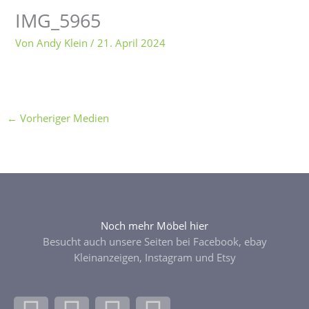
IMG_5965
Von
Andy Klein
/
21. April 2024
←
Vorheriger Medien
Noch mehr Möbel hier
Besucht auch unsere Seiten bei Facebook, ebay
Kleinanzeigen, Instagram und Etsy