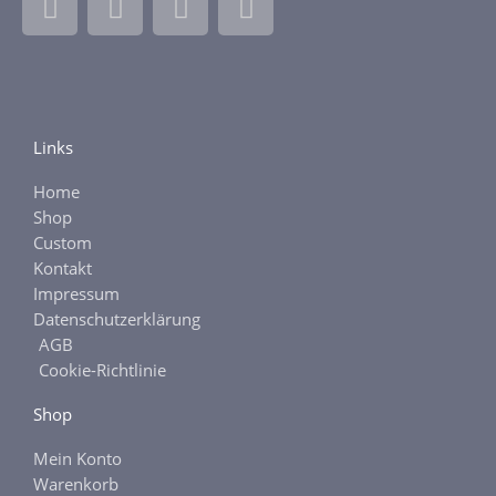
a
n
b
t
c
s
a
s
e
t
y
y
b
a
o
g
Links
o
r
k
a
Home
-
m
Shop
f
Custom
Kontakt
Impressum
Datenschutzerklärung
AGB
Cookie-Richtlinie
Shop
Mein Konto
Warenkorb