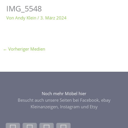
IMG_5548
Von
Andy Klein
/
3. März 2024
←
Vorheriger Medien
Noch mehr Möbel hier
Besucht auch unsere Seiten bei Facebook, ebay
Kleinanzeigen, Instagram und Etsy