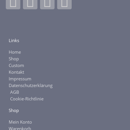
F
I
E
E
a
n
b
t
c
s
a
s
e
t
y
y
Links
Home
b
a
Shop
Custom
o
g
Kontakt
Impressum
o
r
Datenschutzerklärung
AGB
k
a
Cookie-Richtlinie
Shop
-
m
Mein Konto
Warenkorb