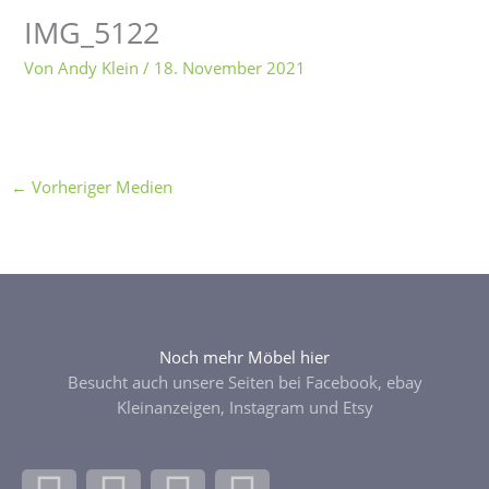
IMG_5122
Von
Andy Klein
/
18. November 2021
←
Vorheriger Medien
Noch mehr Möbel hier
Besucht auch unsere Seiten bei Facebook, ebay
Kleinanzeigen, Instagram und Etsy