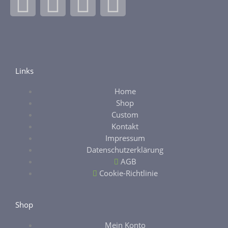
F
I
E
E
a
n
b
t
c
s
a
s
e
t
y
y
Links
Home
b
a
Shop
Custom
o
g
Kontakt
Impressum
o
r
Datenschutzerklärung
AGB
k
a
Cookie-Richtlinie
-
m
Shop
Mein Konto