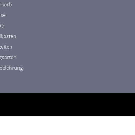
nkorb
sse
AQ
dkosten
zeiten
gsarten
belehrung