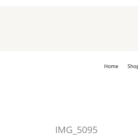
Zum
Inhalt
springen
Home
Sho
IMG_5095