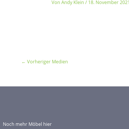
Von
Andy Klein
/
18. November 202
←
Vorheriger Medien
Noch mehr Möbel hier