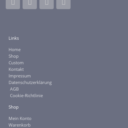
a
n
b
t
c
s
a
s
e
t
y
y
b
a
o
g
Links
o
r
k
a
Home
-
m
Shop
f
Custom
Kontakt
Impressum
Datenschutzerklärung
AGB
Cookie-Richtlinie
Shop
Mein Konto
Warenkorb