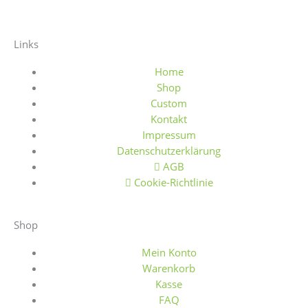
a
n
b
t
c
s
a
s
Links
e
t
y
y
Home
b
a
Shop
Custom
Kontakt
o
g
Impressum
Datenschutzerklärung
o
r
AGB
Cookie-Richtlinie
k
a
Shop
-
m
Mein Konto
f
Warenkorb
Kasse
FAQ