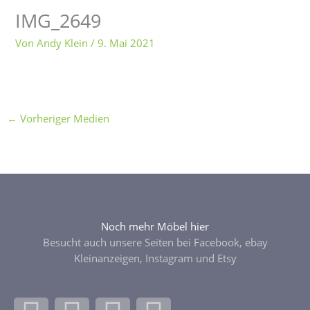
IMG_2649
Von
Andy Klein
/
9. Mai 2021
←
Vorheriger Medien
Noch mehr Möbel hier
Besucht auch unsere Seiten bei Facebook, ebay
Kleinanzeigen, Instagram und Etsy