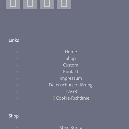
F
I
E
E
a
n
b
t
c
s
a
s
e
t
y
y
Links
Home
b
a
Shop
Custom
o
g
Kontakt
Impressum
o
r
Datenschutzerklärung
AGB
k
a
Cookie-Richtlinie
-
m
Shop
Mein Konto