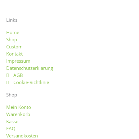
a
n
b
t
c
s
a
s
Links
e
t
y
y
Home
Shop
b
a
Custom
Kontakt
o
g
Impressum
Datenschutzerklärung
o
r
AGB
Cookie-Richtlinie
k
a
Shop
-
m
Mein Konto
Warenkorb
f
Kasse
FAQ
Versandkosten