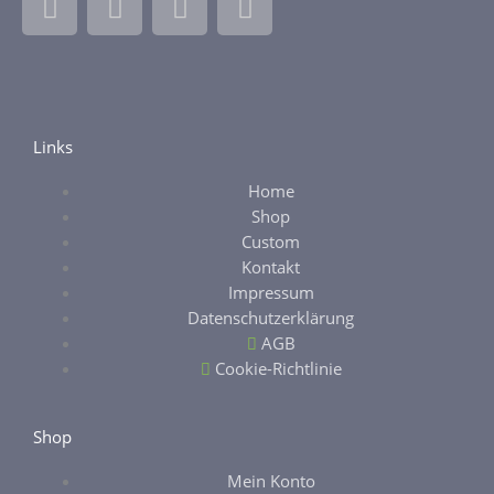
a
n
b
t
c
s
a
s
e
t
y
y
b
a
o
g
Links
o
r
k
a
Home
-
m
Shop
f
Custom
Kontakt
Impressum
Datenschutzerklärung
AGB
Cookie-Richtlinie
Shop
Mein Konto