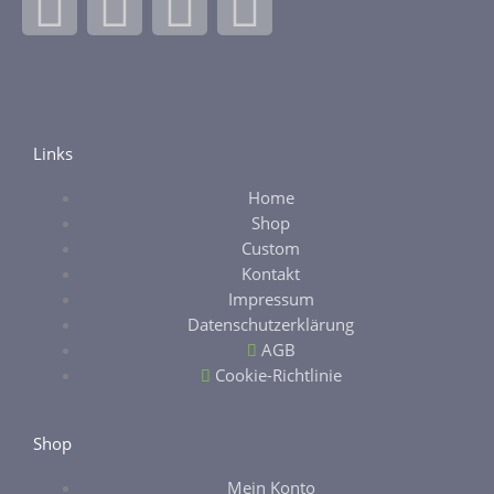
F
I
E
E
a
n
b
t
c
s
a
s
e
t
y
y
Links
Home
b
a
Shop
Custom
o
g
Kontakt
Impressum
o
r
Datenschutzerklärung
AGB
k
a
Cookie-Richtlinie
-
m
Shop
Mein Konto