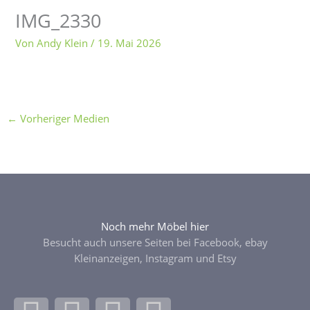
IMG_2330
Von
Andy Klein
/
19. Mai 2026
←
Vorheriger Medien
Noch mehr Möbel hier
Besucht auch unsere Seiten bei Facebook, ebay
Kleinanzeigen, Instagram und Etsy