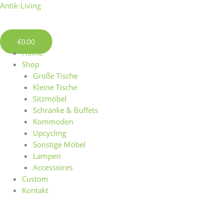
Zum
Menü
Antik-Living
Inhalt
springen
€
0,00
Home
Shop
Große Tische
Kleine Tische
Sitzmöbel
Schränke & Buffets
Kommoden
Upcycling
Sonstige Möbel
Lampen
Accessoires
Custom
Kontakt