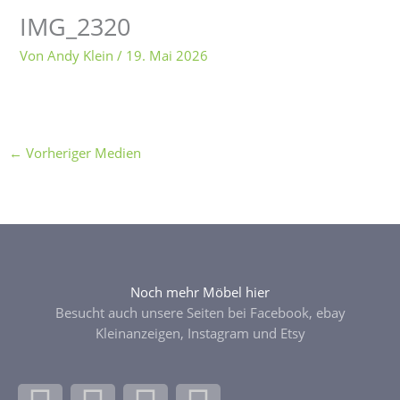
IMG_2320
Von
Andy Klein
/
19. Mai 2026
←
Vorheriger Medien
Noch mehr Möbel hier
Besucht auch unsere Seiten bei Facebook, ebay
Kleinanzeigen, Instagram und Etsy