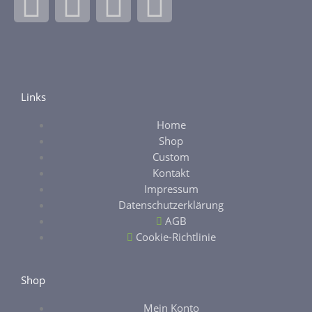
F
I
E
E
a
n
b
t
c
s
a
s
e
t
y
y
Links
Home
b
a
Shop
Custom
o
g
Kontakt
Impressum
o
r
Datenschutzerklärung
AGB
k
a
Cookie-Richtlinie
-
m
Shop
Mein Konto