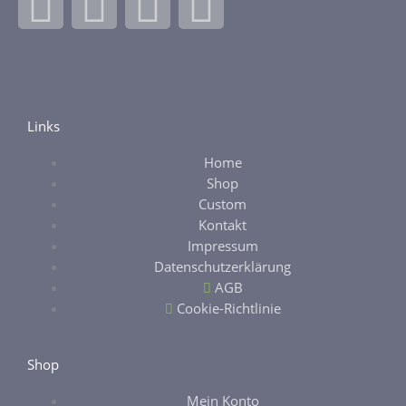
F
I
E
E
a
n
b
t
c
s
a
s
e
t
y
y
Links
Home
b
a
Shop
Custom
o
g
Kontakt
Impressum
o
r
Datenschutzerklärung
AGB
k
a
Cookie-Richtlinie
-
m
Shop
Mein Konto