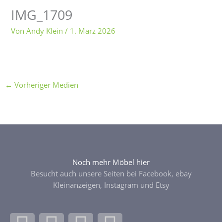
IMG_1709
Von
Andy Klein
/
1. März 2026
←
Vorheriger Medien
Noch mehr Möbel hier
Besucht auch unsere Seiten bei Facebook, ebay
Kleinanzeigen, Instagram und Etsy