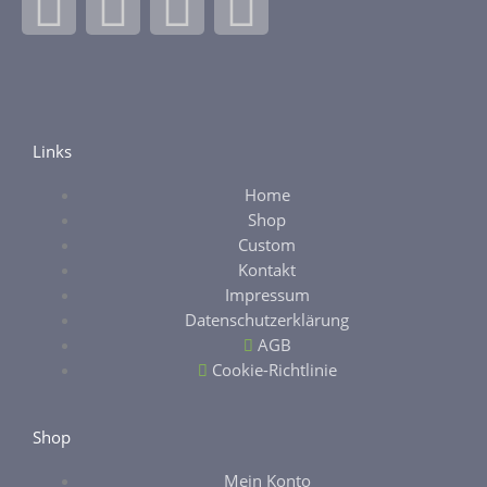
F
I
E
E
a
n
b
t
c
s
a
s
e
t
y
y
Links
Home
b
a
Shop
Custom
o
g
Kontakt
Impressum
o
r
Datenschutzerklärung
AGB
k
a
Cookie-Richtlinie
-
m
Shop
Mein Konto