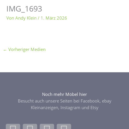
IMG_1693
Von
Andy Klein
/
1. März 2026
←
Vorheriger Medien
Noch mehr Möbel hier
Besucht auch unsere Seiten bei Facebook, ebay
Kleinanzeigen, Instagram und Etsy