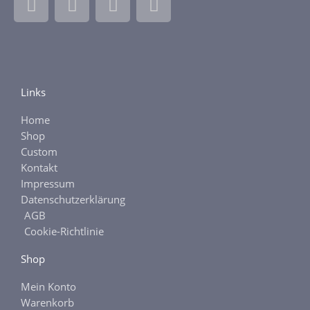
a
n
b
t
c
s
a
s
e
t
y
y
b
a
o
g
Links
o
r
k
a
Home
-
m
Shop
f
Custom
Kontakt
Impressum
Datenschutzerklärung
AGB
Cookie-Richtlinie
Shop
Mein Konto
Warenkorb