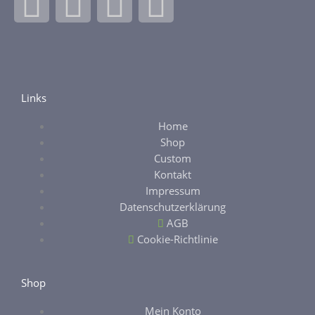
F
I
E
E
a
n
b
t
c
s
a
s
e
t
y
y
Links
Home
b
a
Shop
Custom
o
g
Kontakt
Impressum
o
r
Datenschutzerklärung
AGB
k
a
Cookie-Richtlinie
-
m
Shop
Mein Konto