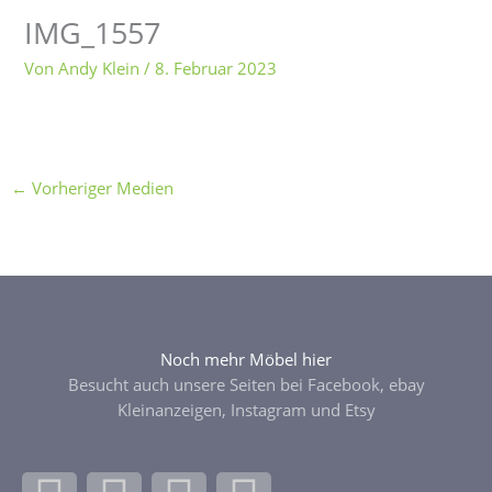
IMG_1557
Von
Andy Klein
/
8. Februar 2023
←
Vorheriger Medien
Noch mehr Möbel hier
Besucht auch unsere Seiten bei Facebook, ebay
Kleinanzeigen, Instagram und Etsy