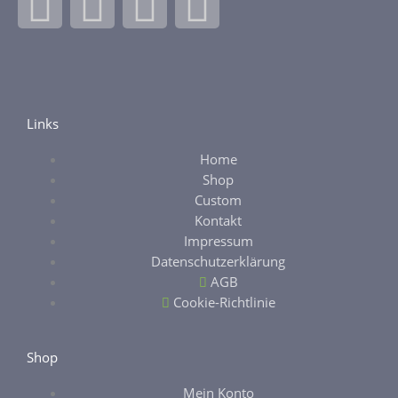
F
I
E
E
a
n
b
t
c
s
a
s
e
t
y
y
Links
Home
b
a
Shop
Custom
o
g
Kontakt
Impressum
o
r
Datenschutzerklärung
AGB
k
a
Cookie-Richtlinie
-
m
Shop
Mein Konto