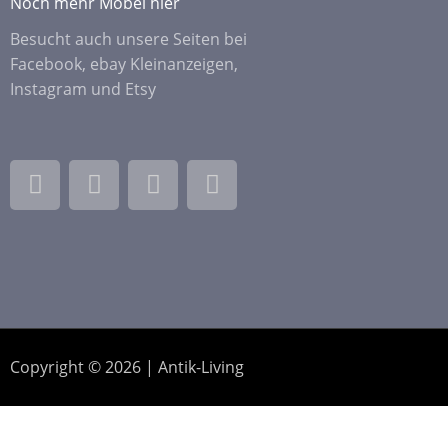
Noch mehr Möbel hier
Besucht auch unsere Seiten bei
Facebook, ebay Kleinanzeigen,
Instagram und Etsy
F
I
E
E
a
n
b
t
c
s
a
s
e
t
y
y
b
a
o
g
o
r
k
a
-
m
Copyright © 2026 | Antik-Living
f