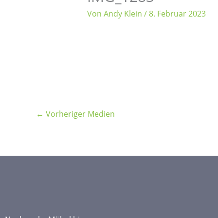
Von
Andy Klein
/
8. Februar 2023
←
Vorheriger Medien