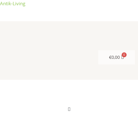
Zum
Antik-Living
Inhalt
springen
€
0,00
Menü