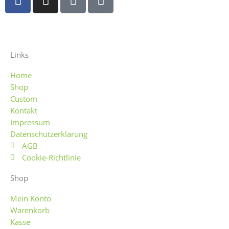
a
n
b
t
c
s
a
s
e
t
y
y
b
a
o
g
Links
o
r
Home
k
a
Shop
-
m
Custom
f
Kontakt
Impressum
Datenschutzerklärung
AGB
Cookie-Richtlinie
Shop
Mein Konto
Warenkorb
Kasse