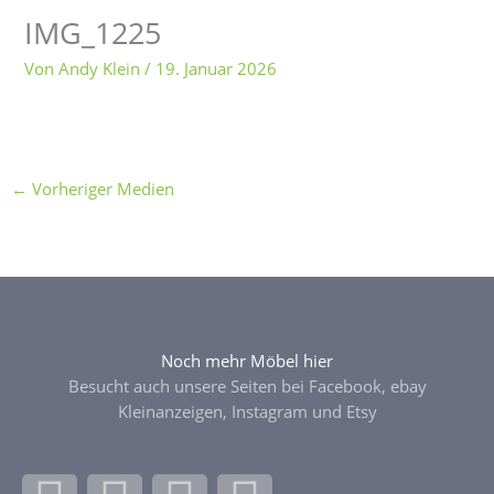
IMG_1225
Von
Andy Klein
/
19. Januar 2026
←
Vorheriger Medien
Noch mehr Möbel hier
Besucht auch unsere Seiten bei Facebook, ebay
Kleinanzeigen, Instagram und Etsy