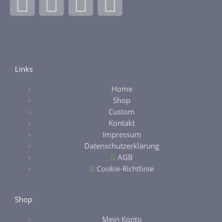
F
I
E
E
a
n
b
t
c
s
a
s
e
t
y
y
Links
Home
b
a
Shop
Custom
o
g
Kontakt
Impressum
o
r
Datenschutzerklärung
AGB
k
a
Cookie-Richtlinie
-
m
Shop
Mein Konto