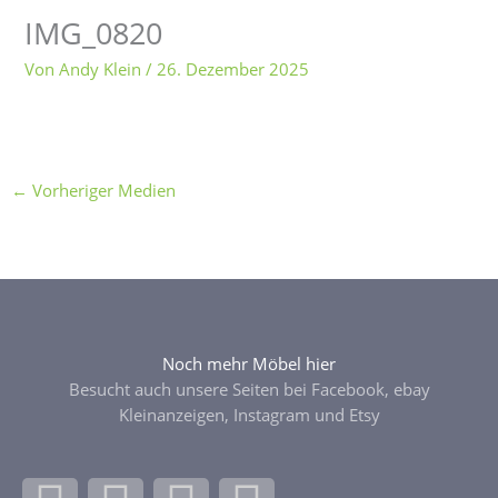
IMG_0820
Von
Andy Klein
/
26. Dezember 2025
←
Vorheriger Medien
Noch mehr Möbel hier
Besucht auch unsere Seiten bei Facebook, ebay
Kleinanzeigen, Instagram und Etsy