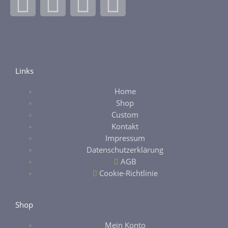
F
I
E
E
a
n
b
t
c
s
a
s
e
t
y
y
Links
Home
b
a
Shop
Custom
o
g
Kontakt
Impressum
o
r
Datenschutzerklärung
AGB
k
a
Cookie-Richtlinie
-
m
Shop
Mein Konto