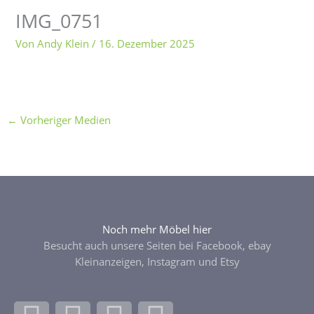
IMG_0751
Von
Andy Klein
/
16. Dezember 2025
←
Vorheriger Medien
Noch mehr Möbel hier
Besucht auch unsere Seiten bei Facebook, ebay
Kleinanzeigen, Instagram und Etsy