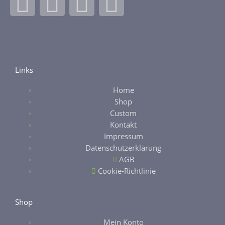
F
I
E
E
a
n
b
t
c
s
a
s
e
t
y
y
Links
Home
b
a
Shop
Custom
o
g
Kontakt
Impressum
o
r
Datenschutzerklärung
AGB
k
a
Cookie-Richtlinie
-
m
Shop
Mein Konto