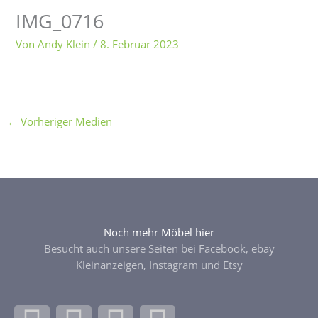
IMG_0716
Von
Andy Klein
/
8. Februar 2023
←
Vorheriger Medien
Noch mehr Möbel hier
Besucht auch unsere Seiten bei Facebook, ebay
Kleinanzeigen, Instagram und Etsy