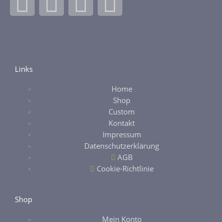
F
I
E
E
a
n
b
t
c
s
a
s
e
t
y
y
Links
Home
b
a
Shop
Custom
o
g
Kontakt
Impressum
o
r
Datenschutzerklärung
AGB
k
a
Cookie-Richtlinie
-
m
Shop
Mein Konto