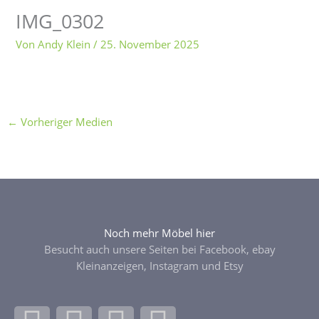
IMG_0302
Von
Andy Klein
/
25. November 2025
←
Vorheriger Medien
Noch mehr Möbel hier
Besucht auch unsere Seiten bei Facebook, ebay
Kleinanzeigen, Instagram und Etsy