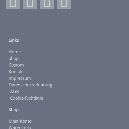
F
I
E
E
a
n
b
t
c
s
a
s
e
t
y
y
Links
Home
b
a
Shop
Custom
o
g
Kontakt
Impressum
o
r
Datenschutzerklärung
AGB
k
a
Cookie-Richtlinie
Shop
-
m
Mein Konto
Warenkorb