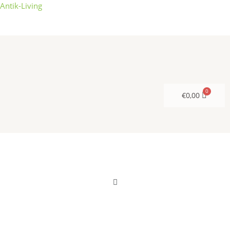
Zum
Antik-Living
Inhalt
springen
€
0,00
Menü