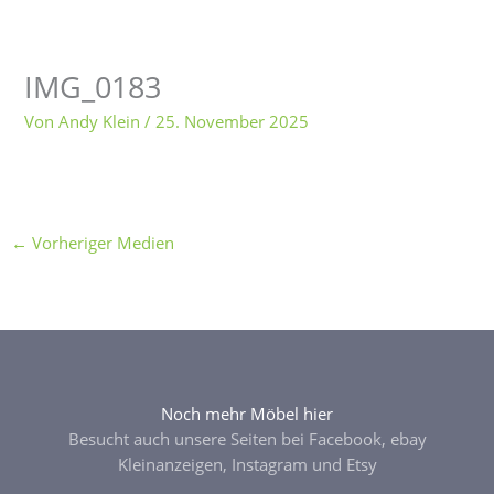
IMG_0183
Von
Andy Klein
/
25. November 2025
←
Vorheriger Medien
Noch mehr Möbel hier
Besucht auch unsere Seiten bei Facebook, ebay
Kleinanzeigen, Instagram und Etsy