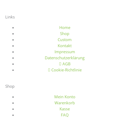
a
n
b
t
c
s
a
s
Links
e
t
y
y
Home
b
a
Shop
Custom
Kontakt
o
g
Impressum
Datenschutzerklärung
o
r
AGB
Cookie-Richtlinie
k
a
Shop
-
m
Mein Konto
f
Warenkorb
Kasse
FAQ