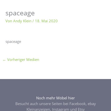
spaceage
Von
Andy Klein
/
18. Mai 2020
spaceage
←
Vorheriger Medien
Noch mehr Möbel hier
Besucht auch unsere Seiten bei Facebook, ebay
Kleinanzeigen, Instagram und Etsy