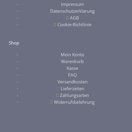
Impressum
o
r
Datenschutzerklärung
AGB
k
a
Cookie-Richtlinie
-
m
Shop
f
Mein Konto
Warenkorb
Kasse
FAQ
Versandkosten
Lieferzeiten
Zahlungsarten
Widerrufsbelehrung