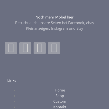
Noch mehr Möbel hier
Besucht auch unsere Seiten bei Facebook, ebay
Kleinanzeigen, Instagram und Etsy
F
I
E
E
a
n
b
t
c
s
a
s
e
t
y
y
Links
Home
b
a
Shop
Custom
o
g
Kontakt