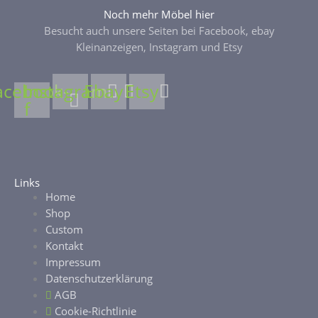
Noch mehr Möbel hier
Besucht auch unsere Seiten bei Facebook, ebay
Kleinanzeigen, Instagram und Etsy
acebook-
Instagram
Ebay
Etsy
f
Links
Home
Shop
Custom
Kontakt
Impressum
Datenschutzerklärung
AGB
Cookie-Richtlinie