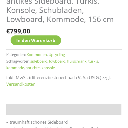
antikes Sideboard, Türkis,
Konsole, Schubladen,
Lowboard, Kommode, 156 cm
€
799,00
In den Warenkorb
Kategorien:
Kommoden
,
Upcycling
Schlagwörter:
sideboard
,
lowboard
,
flurschrank
,
türkis
,
kommode
,
anrichte
,
konsole
inkl. MwSt. (differenzbesteuert nach §25a UStG.)
zzgl.
Versandkosten
Beschreibung
– traumhaft schönes Sideboard