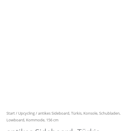
Lowboard,
Kommode,
156
cm
Menge
Start
/
Upcycling
/ antikes Sideboard, Türkis, Konsole, Schubladen,
Lowboard, Kommode, 156 cm