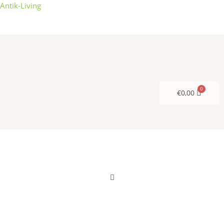
Zum
Antik-Living
Inhalt
springen
€
0,00
Menü