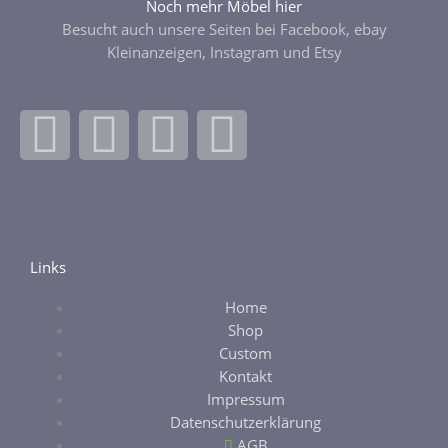
Noch mehr Möbel hier
Besucht auch unsere Seiten bei Facebook, ebay
Kleinanzeigen, Instagram und Etsy
F
I
E
E
a
n
b
t
c
s
a
s
e
t
y
y
Links
Home
b
a
Shop
Custom
o
g
Kontakt
Impressum
o
r
Datenschutzerklärung
AGB