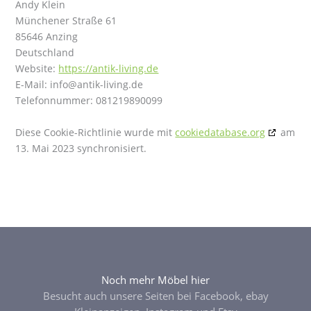
Andy Klein
Münchener Straße 61
85646 Anzing
Deutschland
Website:
https://antik-living.de
E-Mail:
info@
antik-living.de
Telefonnummer: 081219890099
Diese Cookie-Richtlinie wurde mit
cookiedatabase.org
am
13. Mai 2023 synchronisiert.
Noch mehr Möbel hier
Besucht auch unsere Seiten bei Facebook, ebay