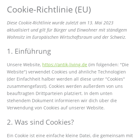
woocommerc
elementor
wordpress
automattic
complianz
google-
paypal
sonstiges
Cookie-Richtlinie (EU)
maps
Diese Cookie-Richtlinie wurde zuletzt am 13. Mai 2023
aktualisiert und gilt für Bürger und Einwohner mit ständigem
Wohnsitz im Europäischen Wirtschaftsraum und der Schweiz.
1. Einführung
Unsere Website,
https://antik-living.de
(im folgenden: "Die
Website") verwendet Cookies und ähnliche Technologien
(der Einfachheit halber werden all diese unter "Cookies"
zusammengefasst). Cookies werden außerdem von uns
beauftragten Drittparteien platziert. In dem unten
stehendem Dokument informieren wir dich über die
Verwendung von Cookies auf unserer Website.
2. Was sind Cookies?
Ein Cookie ist eine einfache kleine Datei, die gemeinsam mit