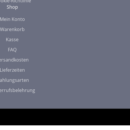
okie-Richtlinie
Shop
Mein Konto
Warenkorb
Kasse
FAQ
ersandkosten
Lieferzeiten
ahlungsarten
errufsbelehrung