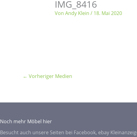
IMG_8416
Von
Andy Klein
/
18. Mai 2020
←
Vorheriger Medien
Noch mehr Möbel hier
Besucht auch unsere Seiten bei Facebook, ebay Kleinanzeig