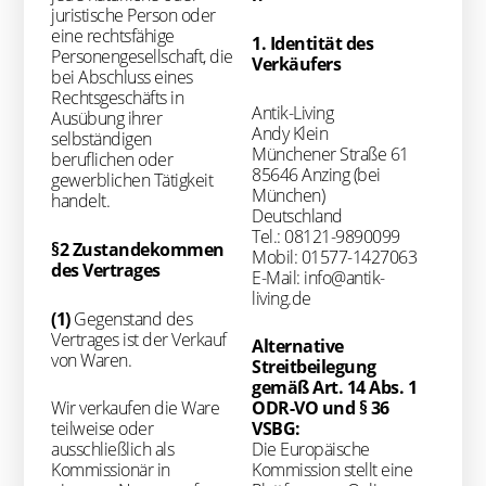
juristische Person oder
eine rechtsfähige
1. Identität des
Personengesellschaft, die
Verkäufers
bei Abschluss eines
Rechtsgeschäfts in
Antik-Living
Ausübung ihrer
Andy Klein
selbständigen
Münchener Straße 61
beruflichen oder
85646 Anzing (bei
gewerblichen Tätigkeit
München)
handelt.
Deutschland
Tel.: 08121-9890099
§2 Zustandekommen
Mobil: 01577-1427063
des Vertrages
E-Mail: info@antik-
living.de
(1)
Gegenstand des
Vertrages ist der Verkauf
Alternative
von Waren.
Streitbeilegung
gemäß Art. 14 Abs. 1
Wir verkaufen die Ware
ODR-VO und § 36
teilweise oder
VSBG:
ausschließlich als
Die Europäische
Kommissionär in
Kommission stellt eine