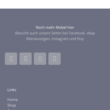
Noch mehr Möbel hier
Besucht auch unsere Seiten bei Facebook, ebay
Kleinanzeigen, Instagram und Etsy
F
I
E
E
a
n
b
t
c
s
a
s
e
t
y
y
b
a
o
g
Links
o
r
k
a
Home
-
m
Shop