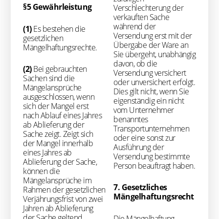
§5 Gewährleistung
Verschlechterung der
verkauften Sache
während der
(1)
Es bestehen die
Versendung erst mit der
gesetzlichen
Übergabe der Ware an
Mängelhaftungsrechte.
Sie übergeht, unabhängig
davon, ob die
(2)
Bei gebrauchten
Versendung versichert
Sachen sind die
oder unversichert erfolgt.
Mängelansprüche
Dies gilt nicht, wenn Sie
ausgeschlossen, wenn
eigenständig ein nicht
sich der Mangel erst
vom Unternehmer
nach Ablauf eines Jahres
benanntes
ab Ablieferung der
Transportunternehmen
Sache zeigt. Zeigt sich
oder eine sonst zur
der Mangel innerhalb
Ausführung der
eines Jahres ab
Versendung bestimmte
Ablieferung der Sache,
Person beauftragt haben.
können die
Mängelansprüche im
7. Gesetzliches
Rahmen der gesetzlichen
Mängelhaftungsrecht
Verjährungsfrist von zwei
Jahren ab Ablieferung
der Sache geltend
Die Mängelhaftung