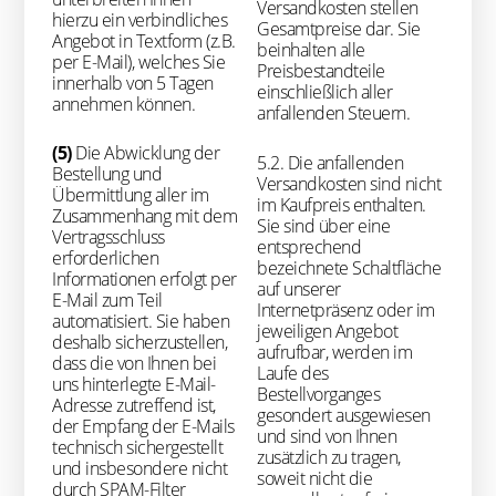
Versandkosten stellen
hierzu ein verbindliches
Gesamtpreise dar. Sie
Angebot in Textform (z.B.
beinhalten alle
per E-Mail), welches Sie
Preisbestandteile
innerhalb von 5 Tagen
einschließlich aller
annehmen können.
anfallenden Steuern.
(5)
Die Abwicklung der
5.2. Die anfallenden
Bestellung und
Versandkosten sind nicht
Übermittlung aller im
im Kaufpreis enthalten.
Zusammenhang mit dem
Sie sind über eine
Vertragsschluss
entsprechend
erforderlichen
bezeichnete Schaltfläche
Informationen erfolgt per
auf unserer
E-Mail zum Teil
Internetpräsenz oder im
automatisiert. Sie haben
jeweiligen Angebot
deshalb sicherzustellen,
aufrufbar, werden im
dass die von Ihnen bei
Laufe des
uns hinterlegte E-Mail-
Bestellvorganges
Adresse zutreffend ist,
gesondert ausgewiesen
der Empfang der E-Mails
und sind von Ihnen
technisch sichergestellt
zusätzlich zu tragen,
und insbesondere nicht
soweit nicht die
durch SPAM-Filter