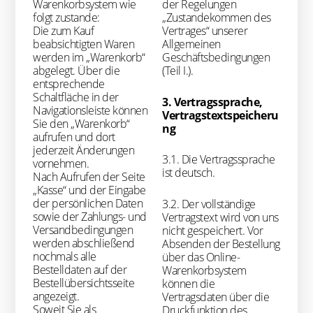
Warenkorbsystem wie
der Regelungen
folgt zustande:
„Zustandekommen des
Die zum Kauf
Vertrages“ unserer
beabsichtigten Waren
Allgemeinen
werden im „Warenkorb“
Geschäftsbedingungen
abgelegt. Über die
(Teil I.).
entsprechende
Schaltfläche in der
3. Vertragssprache,
Navigationsleiste können
Vertragstextspeicheru
Sie den „Warenkorb“
ng
aufrufen und dort
jederzeit Änderungen
3.1. Die Vertragssprache
vornehmen.
ist deutsch.
Nach Aufrufen der Seite
„Kasse“ und der Eingabe
der persönlichen Daten
3.2. Der vollständige
sowie der Zahlungs- und
Vertragstext wird von uns
Versandbedingungen
nicht gespeichert. Vor
werden abschließend
Absenden der Bestellung
nochmals alle
über das Online-
Bestelldaten auf der
Warenkorbsystem
Bestellübersichtsseite
können die
angezeigt.
Vertragsdaten über die
Soweit Sie als
Druckfunktion des