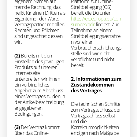
eigenem Namen auf
Plattform zur Online-
fremde Rechnung, das
Streitbeilegung (OS)
heißt für einen Dritten als
bereit, die Du unter
Eigentümer der Ware.
https://ec.europa.eu/con
Vertragspartner mit allen
sumers/odr
findest. Zur
Rechten und Pflichten
Teilnahme an einem
sind ungeachtet dessen
Streitbeilegungsverfahre
wir.
n vor einer
Verbraucherschlichtungs
stelle sind wir nicht
(2)
Bereits mit dem
verpflichtet und nicht
Einstellen des jeweiligen
bereit.
Produkts auf unserer
Internetseite
unterbreiten wir Ihnen
2. Informationen zum
ein verbindliches
Zustandekommen
Angebot zum Abschluss
des Vertrages
eines Vertrages zu den in
der Artikelbeschreibung
Die technischen Schritte
angegebenen
zum Vertragsschluss, der
Bedingungen.
Vertragsschluss selbst
und die
(3)
Der Vertrag kommt
Korrekturmöglichkeiten
über das Online-
erfolgen nach Maßgabe