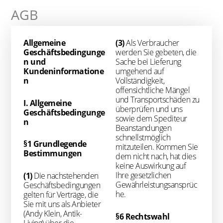
AGB
Allgemeine
(3)
Als Verbraucher
Geschäftsbedingunge
werden Sie gebeten, die
n und
Sache bei Lieferung
Kundeninformatione
umgehend auf
n
Vollständigkeit,
offensichtliche Mängel
und Transportschäden zu
I. Allgemeine
überprüfen und uns
Geschäftsbedingunge
sowie dem Spediteur
n
Beanstandungen
schnellstmöglich
§1 Grundlegende
mitzuteilen. Kommen Sie
Bestimmungen
dem nicht nach, hat dies
keine Auswirkung auf
Ihre gesetzlichen
(1)
Die nachstehenden
Gewährleistungsansprüc
Geschäftsbedingungen
he.
gelten für Verträge, die
Sie mit uns als Anbieter
(Andy Klein, Antik-
§6 Rechtswahl
Living) über die