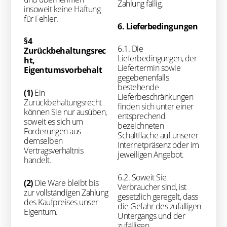
Zahlung fällig.
insoweit keine Haftung
für Fehler.
6. Lieferbedingungen
§4
6.1. Die
Zurückbehaltungsrec
Lieferbedingungen, der
ht,
Liefertermin sowie
Eigentumsvorbehalt
gegebenenfalls
bestehende
(1)
Ein
Lieferbeschränkungen
Zurückbehaltungsrecht
finden sich unter einer
können Sie nur ausüben,
entsprechend
soweit es sich um
bezeichneten
Forderungen aus
Schaltfläche auf unserer
demselben
Internetpräsenz oder im
Vertragsverhältnis
jeweiligen Angebot.
handelt.
6.2. Soweit Sie
(2)
Die Ware bleibt bis
Verbraucher sind, ist
zur vollständigen Zahlung
gesetzlich geregelt, dass
des Kaufpreises unser
die Gefahr des zufälligen
Eigentum.
Untergangs und der
zufälligen