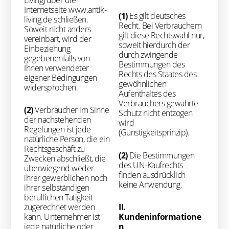
Internetseite www.antik-
(1)
Es gilt deutsches
living.de schließen.
Recht. Bei Verbrauchern
Soweit nicht anders
gilt diese Rechtswahl nur,
vereinbart, wird der
soweit hierdurch der
Einbeziehung
durch zwingende
gegebenenfalls von
Bestimmungen des
Ihnen verwendeter
Rechts des Staates des
eigener Bedingungen
gewöhnlichen
widersprochen.
Aufenthaltes des
Verbrauchers gewährte
(2)
Verbraucher im Sinne
Schutz nicht entzogen
der nachstehenden
wird
Regelungen ist jede
(Günstigkeitsprinzip).
natürliche Person, die ein
Rechtsgeschäft zu
(2)
Die Bestimmungen
Zwecken abschließt, die
des UN-Kaufrechts
überwiegend weder
finden ausdrücklich
ihrer gewerblichen noch
keine Anwendung.
ihrer selbständigen
beruflichen Tätigkeit
zugerechnet werden
II.
kann. Unternehmer ist
Kundeninformatione
jede natürliche oder
n