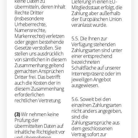
keine Daten zu
Lieferung in einen EU-
übermitteln, deren Inhalt
Mitgliedsstaat erfolgt, die
Rechte Dritter
Zahlung aber außerhalb
(insbesondere
der Europäischen Union
Urheberrechte,
veranlasst wurde.
Namensrechte,
Markenrechte) verletzen
5.5. Die Ihnen zur
oder gegen bestehende
Verfügung stehenden
Gesetze verstoßen. Sie
Zahlungsarten sind unter
stellen uns ausdrücklich
einer entsprechend
von sämtlichen in diesem
bezeichneten
Zusammenhang geltend
Schaltfläche auf unserer
gemachten Ansprüchen
Internetpräsenz oder im
Dritter frei. Das betrifft
jeweiligen Angebot
auch die Kosten der in
ausgewiesen.
diesem Zusammenhang
erforderlichen
5.6. Soweit bei den
rechtlichen Vertretung.
einzelnen Zahlungsarten
nicht anders angegeben,
(3)
Wir nehmen keine
sind die
Prüfung der
Zahlungsansprüche aus
übermittelten Daten auf
dem geschlossenen
inhaltliche Richtigkeit vor
Vertrag sofort zur
und übernehmen