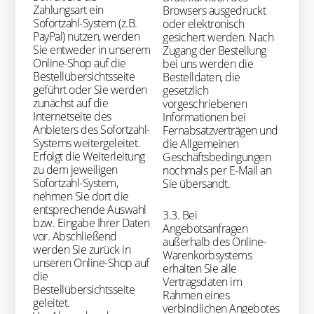
Zahlungsart ein
Browsers ausgedruckt
Sofortzahl-System (z.B.
oder elektronisch
PayPal) nutzen, werden
gesichert werden. Nach
Sie entweder in unserem
Zugang der Bestellung
Online-Shop auf die
bei uns werden die
Bestellübersichtsseite
Bestelldaten, die
geführt oder Sie werden
gesetzlich
zunächst auf die
vorgeschriebenen
Internetseite des
Informationen bei
Anbieters des Sofortzahl-
Fernabsatzverträgen und
Systems weitergeleitet.
die Allgemeinen
Erfolgt die Weiterleitung
Geschäftsbedingungen
zu dem jeweiligen
nochmals per E-Mail an
Sofortzahl-System,
Sie übersandt.
nehmen Sie dort die
entsprechende Auswahl
3.3. Bei
bzw. Eingabe Ihrer Daten
Angebotsanfragen
vor. Abschließend
außerhalb des Online-
werden Sie zurück in
Warenkorbsystems
unseren Online-Shop auf
erhalten Sie alle
die
Vertragsdaten im
Bestellübersichtsseite
Rahmen eines
geleitet.
verbindlichen Angebotes